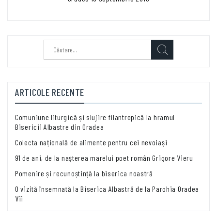
Caută
după:
ARTICOLE RECENTE
Comuniune liturgică și slujire filantropică la hramul
Bisericii Albastre din Oradea
Colecta națională de alimente pentru cei nevoiași
91 de ani, de la nașterea marelui poet român Grigore Vieru
Pomenire și recunoștință la biserica noastră
O vizită însemnată la Biserica Albastră de la Parohia Oradea
Vii