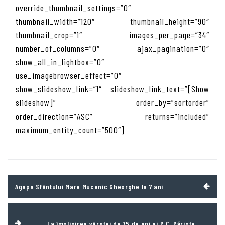
override_thumbnail_settings=”0″
thumbnail_width=”120″ thumbnail_height=”90″
thumbnail_crop=”1″ images_per_page=”34″
number_of_columns=”0″ ajax_pagination=”0″
show_all_in_lightbox=”0″
use_imagebrowser_effect=”0″
show_slideshow_link=”1″ slideshow_link_text=”[Show
slideshow]” order_by=”sortorder”
order_direction=”ASC” returns=”included”
maximum_entity_count=”500″]
Navigare
Agapa Sfântului Mare Mucenic Gheorghe la 7 ani
în
articole
La împlinirea vârstei de 75 de ani ai P.C. Părinte