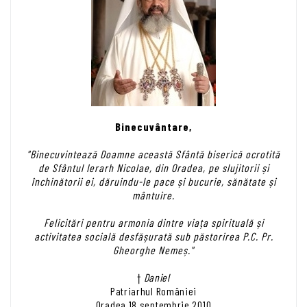
Binecuvântare,
"Binecuvintează Doamne această Sfântă biserică ocrotită
de Sfântul Ierarh Nicolae, din Oradea, pe slujitorii și
închinătorii ei, dăruindu-le pace și bucurie, sănătate și
mântuire.
Felicitări pentru armonia dintre viața spirituală și
activitatea socială desfășurată sub păstorirea P.C. Pr.
Gheorghe Nemeș."
†
Daniel
Patriarhul României
Oradea 18 septembrie 2010