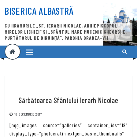
Skip
to
BISERICA ALBASTRĂ
content
CU HRAMURILE „SF. IERARH NICOLAE, ARHIEPISCOPUL
MIRELOR LICHIEI” ȘI „SFÂNTUL MARE MUCENIC GHEORGHE,
PURTĂTORUL DE BIRUINȚĂ”, PAROHIA ORADEA-VII
Sărbătoarea Sfântului Ierarh Nicolae
10 DECEMBRIE 2017
[ngg_images source=”galleries” container_ids=”19″
display_type=”photocrati-nextgen_basic_thumbnails”