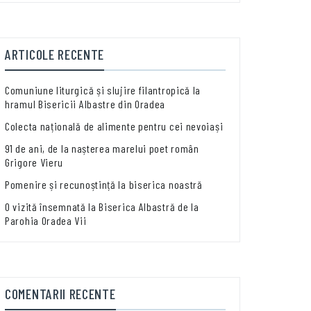
ARTICOLE RECENTE
Comuniune liturgică și slujire filantropică la
hramul Bisericii Albastre din Oradea
Colecta națională de alimente pentru cei nevoiași
91 de ani, de la nașterea marelui poet român
Grigore Vieru
Pomenire și recunoștință la biserica noastră
O vizită însemnată la Biserica Albastră de la
Parohia Oradea Vii
COMENTARII RECENTE