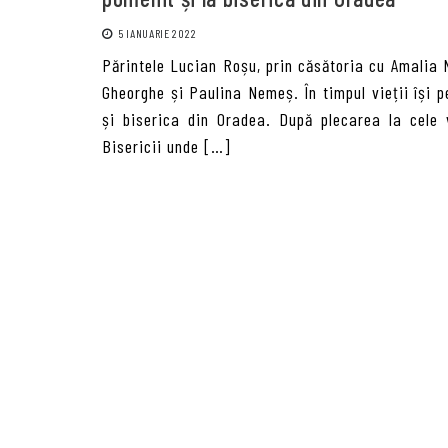
5 IANUARIE 2022
Părintele Lucian Roșu, prin căsătoria cu Amalia N
Gheorghe și Paulina Nemeș. În timpul vieții își p
și biserica din Oradea. După plecarea la cele v
Bisericii unde […]