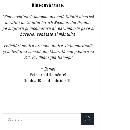
Binecuvântare,
"Binecuvintează Doamne această Sfântă biserică
ocrotită de Sfântul Ierarh Nicolae, din Oradea,
pe slujitorii și închinătorii ei, dăruindu-le pace și
bucurie, sănătate și mântuire.
Felicitări pentru armonia dintre viața spirituală
și activitatea socială desfășurată sub păstorirea
P.C. Pr. Gheorghe Nemeș."
†
Daniel
Patriarhul României
Oradea 18 septembrie 2010
Caută
după: