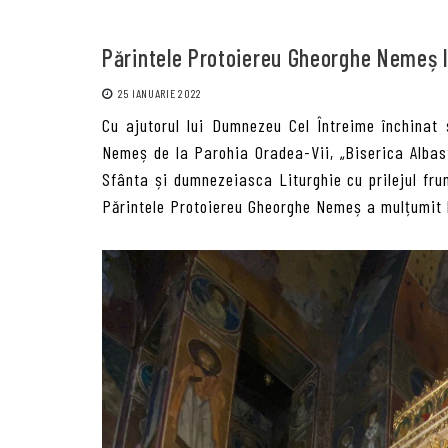
Părintele Protoiereu Gheorghe Nemeș l
25 IANUARIE 2022
Cu ajutorul lui Dumnezeu Cel Întreime închinat 
Nemeș de la Parohia Oradea-Vii, „Biserica Albastr
Sfânta și dumnezeiasca Liturghie cu prilejul fru
Părintele Protoiereu Gheorghe Nemeș a mulțumit