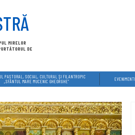
STRĂ
OPUL MIRELOR
 PURTĂTORUL DE
L PASTORAL, SOCIAL, CULTURAL ŞI FILANTROPIC
EVENIMENT
„SFÂNTUL MARE MUCENIC GHEORGHE”