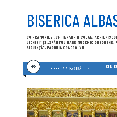
Skip
to
BISERICA ALBA
content
CU HRAMURILE „SF. IERARH NICOLAE, ARHIEPISC
LICHIEI” ȘI „SFÂNTUL MARE MUCENIC GHEORGHE,
BIRUINȚĂ”, PAROHIA ORADEA-VII
CENTRU
BISERICA ALBASTRĂ