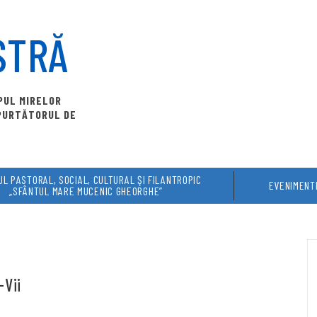
STRĂ
OPUL MIRELOR
 PURTĂTORUL DE
L PASTORAL, SOCIAL, CULTURAL ŞI FILANTROPIC
EVENIMENT
„SFÂNTUL MARE MUCENIC GHEORGHE”
-Vii