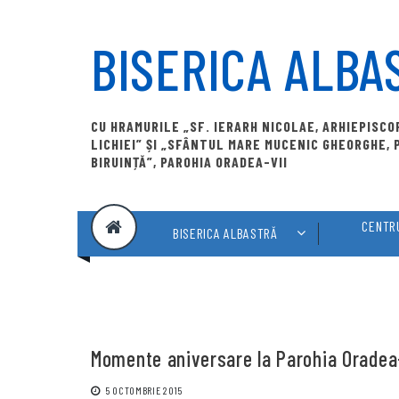
Skip
to
BISERICA ALBA
content
CU HRAMURILE „SF. IERARH NICOLAE, ARHIEPISC
LICHIEI” ȘI „SFÂNTUL MARE MUCENIC GHEORGHE,
BIRUINȚĂ”, PAROHIA ORADEA-VII
CENTRU
BISERICA ALBASTRĂ
Momente aniversare la Parohia Oradea
5 OCTOMBRIE 2015