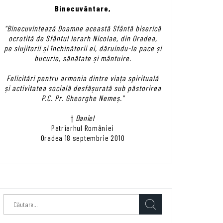
Binecuvântare,
"Binecuvintează Doamne această Sfântă biserică
ocrotită de Sfântul Ierarh Nicolae, din Oradea,
pe slujitorii și închinătorii ei, dăruindu-le pace și
bucurie, sănătate și mântuire.
Felicitări pentru armonia dintre viața spirituală
și activitatea socială desfășurată sub păstorirea
P.C. Pr. Gheorghe Nemeș."
†
Daniel
Patriarhul României
Oradea 18 septembrie 2010
Caută
după: