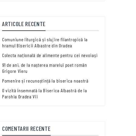
ARTICOLE RECENTE
Comuniune liturgică și slujire filantropică la
hramul Bisericii Albastre din Oradea
Colecta națională de alimente pentru cei nevoiași
91 de ani, de la nașterea marelui poet român
Grigore Vieru
Pomenire și recunoștință la biserica noastră
O vizită însemnată la Biserica Albastră de la
Parohia Oradea Vii
COMENTARII RECENTE