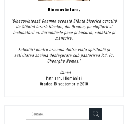
Binecuvântare,
"Binecuvintează Doamne această Sfântă biserică ocrotită
de Sfântul Ierarh Nicolae, din Oradea, pe slujitorii și
închinătorii ei, dăruindu-le pace și bucurie, sănătate și
mântuire.
Felicitări pentru armonia dintre viața spirituală și
activitatea socială desfășurată sub păstorirea P.C. Pr.
Gheorghe Nemeș."
†
Daniel
Patriarhul României
Oradea 18 septembrie 2010
Caută
după: