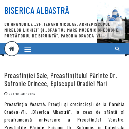
Skip
to
BISERICA ALBASTRĂ
content
CU HRAMURILE „SF. IERARH NICOLAE, ARHIEPISCOPUL
MIRELOR LICHIEI” ȘI „SFÂNTUL MARE MUCENIC GHEORGHE,
PURTĂTORUL DE BIRUINȚĂ”, PAROHIA ORADEA-VII
Preasfinției Sale, Preasfințitului Părinte Dr.
Sofronie Drincec, Episcopul Oradiei Mari
26 FEBRUARIE 2024
Preasfinția Voastră, Preoții și credincioșii de la Parohia
Oradea-Vii, „Biserica Albastră”, la ceas de sfântă și
preafrumoasă aniversare a Preasfinției Voastre,
Presfințite Părinte Episcop Dr. Sofronie, în Catedrala