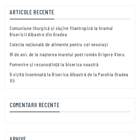
ARTICOLE RECENTE
Comuniune liturgică și slujire filantropică la hramul
Bisericii Albastre din Oradea
Colecta națională de alimente pentru cei nevoiași
91 de ani, de la nașterea marelui poet român Grigore Vieru
Pomenire și recunoștință la biserica noastră
O vizită însemnată la Biserica Albastră de la Parohia Oradea
Vii
COMENTARII RECENTE
ARHIVE