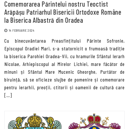
Comemorarea Părintelui nostru Teoctist
Arăpășu Patriarhul Bisericii Ortodoxe Române
la Biserica Albastră din Oradea
14 FEBRUARIE 2024
Cu binecuvântarea Preasfințitului Părinte Sofronie,
Episcopul Oradiei Mari, s-a statornicit o frumoasă tradiție
la biserica Parohiei Oradea-Vii, cu hramurile Sfântul Ierarh
Nicolae, Arhiepiscopul al Mirelor Lichiei, mare făcător de
minuni și Sfântul Mare Mucenic Gheorghe, Purtător de
biruință, să se oficieze slujbe de pomenire și comemorare
pentru ierarhii, preoții, ctitorii și oamenii de cultură care
[…]