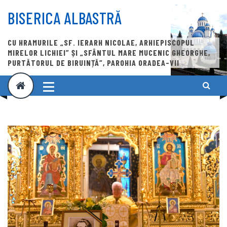
Skip
to
BISERICA ALBASTRĂ
content
CU HRAMURILE „SF. IERARH NICOLAE, ARHIEPISCOPUL
MIRELOR LICHIEI” ȘI „SFÂNTUL MARE MUCENIC GHEORGHE,
PURTĂTORUL DE BIRUINȚĂ”, PAROHIA ORADEA-VII