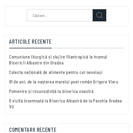
Caută
după:
ARTICOLE RECENTE
Comuniune liturgică și slujire filantropică la hramul
Bisericii Albastre din Oradea
Colecta națională de alimente pentru cei nevoiași
91 de ani, de la nașterea marelui poet român Grigore Vieru
Pomenire și recunoștință la biserica noastră
O vizită însemnată la Biserica Albastră de la Parohia Oradea
Vii
COMENTARII RECENTE