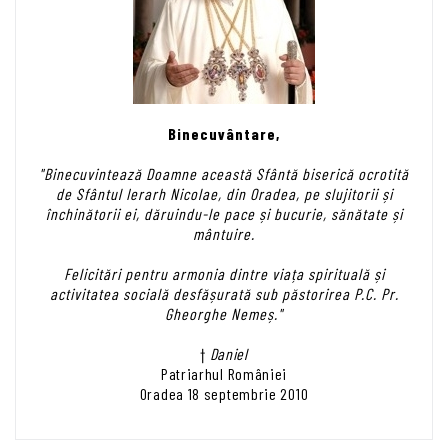
Binecuvântare,
"Binecuvintează Doamne această Sfântă biserică ocrotită
de Sfântul Ierarh Nicolae, din Oradea, pe slujitorii și
închinătorii ei, dăruindu-le pace și bucurie, sănătate și
mântuire.
Felicitări pentru armonia dintre viața spirituală și
activitatea socială desfășurată sub păstorirea P.C. Pr.
Gheorghe Nemeș."
†
Daniel
Patriarhul României
Oradea 18 septembrie 2010