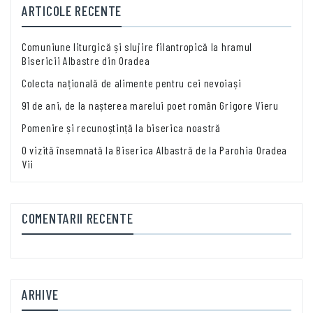
ARTICOLE RECENTE
Comuniune liturgică și slujire filantropică la hramul
Bisericii Albastre din Oradea
Colecta națională de alimente pentru cei nevoiași
91 de ani, de la nașterea marelui poet român Grigore Vieru
Pomenire și recunoștință la biserica noastră
O vizită însemnată la Biserica Albastră de la Parohia Oradea
Vii
COMENTARII RECENTE
ARHIVE