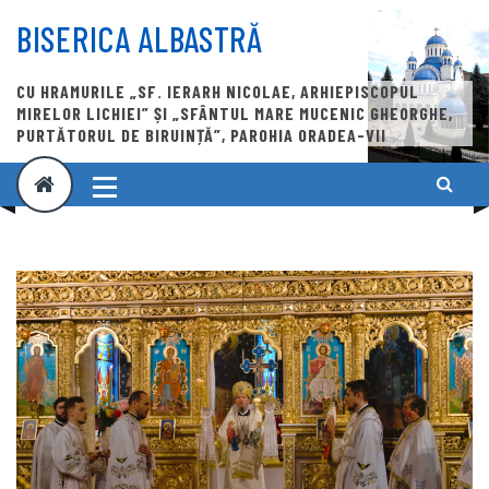
Skip
to
BISERICA ALBASTRĂ
content
CU HRAMURILE „SF. IERARH NICOLAE, ARHIEPISCOPUL
MIRELOR LICHIEI” ȘI „SFÂNTUL MARE MUCENIC GHEORGHE,
PURTĂTORUL DE BIRUINȚĂ”, PAROHIA ORADEA-VII