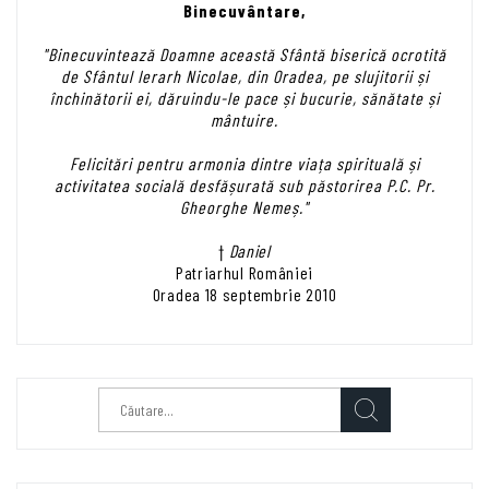
Binecuvântare,
"Binecuvintează Doamne această Sfântă biserică ocrotită
de Sfântul Ierarh Nicolae, din Oradea, pe slujitorii și
închinătorii ei, dăruindu-le pace și bucurie, sănătate și
mântuire.
Felicitări pentru armonia dintre viața spirituală și
activitatea socială desfășurată sub păstorirea P.C. Pr.
Gheorghe Nemeș."
†
Daniel
Patriarhul României
Oradea 18 septembrie 2010
Caută
după: