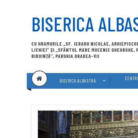
Skip
to
BISERICA ALBA
content
CU HRAMURILE „SF. IERARH NICOLAE, ARHIEPISC
LICHIEI” ȘI „SFÂNTUL MARE MUCENIC GHEORGHE,
BIRUINȚĂ”, PAROHIA ORADEA-VII
CENTRU
BISERICA ALBASTRĂ