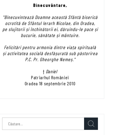
Binecuvântare,
"Binecuvintează Doamne această Sfântă biserică
ocrotită de Sfântul Ierarh Nicolae, din Oradea,
pe slujitorii și închinătorii ei, dăruindu-le pace și
bucurie, sănătate și mântuire.
Felicitări pentru armonia dintre viața spirituală
și activitatea socială desfășurată sub păstorirea
P.C. Pr. Gheorghe Nemeș."
†
Daniel
Patriarhul României
Oradea 18 septembrie 2010
Caută
după: