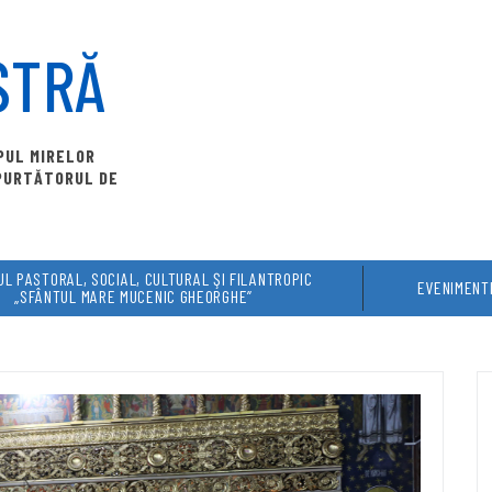
STRĂ
OPUL MIRELOR
 PURTĂTORUL DE
L PASTORAL, SOCIAL, CULTURAL ŞI FILANTROPIC
EVENIMENT
„SFÂNTUL MARE MUCENIC GHEORGHE”