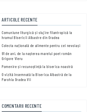
ARTICOLE RECENTE
Comuniune liturgică și slujire filantropică la
hramul Bisericii Albastre din Oradea
Colecta națională de alimente pentru cei nevoiași
91 de ani, de la nașterea marelui poet român
Grigore Vieru
Pomenire și recunoștință la biserica noastră
O vizită însemnată la Biserica Albastră de la
Parohia Oradea Vii
COMENTARII RECENTE