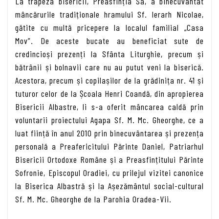
La trapeza bisericii, Preasfinția Sa, a binecuvântat
mâncărurile tradiționale hramului Sf. Ierarh Nicolae,
gătite cu multă pricepere la localul familial „Casa
Mov”. De aceste bucate au beneficiat sute de
credincioși prezenți la Sfânta Liturghie, precum și
bătrânii și bolnavii care nu au putut veni la biserică.
Acestora, precum și copilașilor de la grădinița nr. 41 și
tuturor celor de la Școala Henri Coandă, din apropierea
Bisericii Albastre, li s-a oferit mâncarea caldă prin
voluntarii proiectului Agapa Sf. M. Mc. Gheorghe, ce a
luat ființă în anul 2010 prin binecuvântarea și prezența
personală a Preafericitului Părinte Daniel, Patriarhul
Bisericii Ortodoxe Române și a Preasfințitului Părinte
Sofronie, Episcopul Oradiei, cu prilejul vizitei canonice
la Biserica Albastră și la Așezământul social-cultural
Sf. M. Mc. Gheorghe de la Parohia Oradea-Vii.