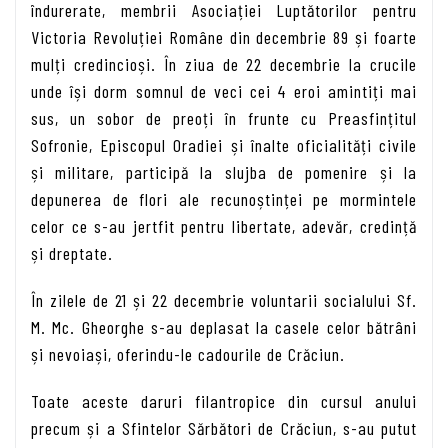
îndurerate, membrii Asociației Luptătorilor pentru
Victoria Revoluției Române din decembrie 89 și foarte
mulți credincioși. În ziua de 22 decembrie la crucile
unde își dorm somnul de veci cei 4 eroi amintiți mai
sus, un sobor de preoți în frunte cu Preasfințitul
Sofronie, Episcopul Oradiei și înalte oficialități civile
și militare, participă la slujba de pomenire și la
depunerea de flori ale recunoștinței pe mormintele
celor ce s-au jertfit pentru libertate, adevăr, credință
și dreptate.
În zilele de 21 și 22 decembrie voluntarii socialului Sf.
M. Mc. Gheorghe s-au deplasat la casele celor bătrâni
și nevoiași, oferindu-le cadourile de Crăciun.
Toate aceste daruri filantropice din cursul anului
precum și a Sfintelor Sărbători de Crăciun, s-au putut