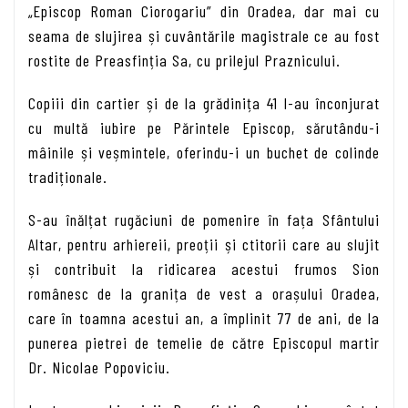
„Episcop Roman Ciorogariu” din Oradea, dar mai cu
seama de slujirea și cuvântările magistrale ce au fost
rostite de Preasfinția Sa, cu prilejul Praznicului.
Copiii din cartier și de la grădinița 41 l-au înconjurat
cu multă iubire pe Părintele Episcop, sărutându-i
mâinile și veșmintele, oferindu-i un buchet de colinde
tradiționale.
S-au înălțat rugăciuni de pomenire în fața Sfântului
Altar, pentru arhiereii, preoții și ctitorii care au slujit
și contribuit la ridicarea acestui frumos Sion
românesc de la granița de vest a orașului Oradea,
care în toamna acestui an, a împlinit 77 de ani, de la
punerea pietrei de temelie de către Episcopul martir
Dr. Nicolae Popoviciu.