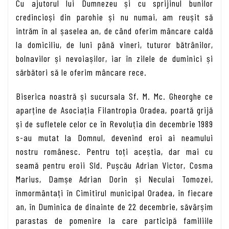
Cu ajutorul lui Dumnezeu și cu sprijinul bunilor
credincioși din parohie și nu numai, am reușit să
intrăm în al șaselea an, de când oferim mâncare caldă
la domiciliu, de luni până vineri, tuturor bătrânilor,
bolnavilor și nevoiașilor, iar în zilele de duminici și
sărbători să le oferim mâncare rece.
Biserica noastră și sucursala Sf. M. Mc. Gheorghe ce
aparține de Asociația Filantropia Oradea, poartă grijă
și de sufletele celor ce în Revoluția din decembrie 1989
s-au mutat la Domnul, devenind eroi ai neamului
nostru românesc. Pentru toți aceștia, dar mai cu
seamă pentru eroii Sld. Pușcău Adrian Victor, Cosma
Marius, Damșe Adrian Dorin și Neculai Tomozei,
înmormântați în Cimitirul municipal Oradea, în fiecare
an, în Duminica de dinainte de 22 decembrie, săvârșim
parastas de pomenire la care participă familiile