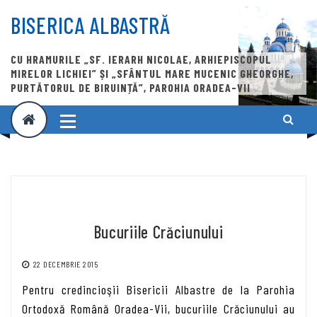
Skip
to
BISERICA ALBASTRĂ
content
CU HRAMURILE „SF. IERARH NICOLAE, ARHIEPISCOPUL
MIRELOR LICHIEI” ȘI „SFÂNTUL MARE MUCENIC GHEORGHE,
PURTĂTORUL DE BIRUINȚĂ”, PAROHIA ORADEA-VII
Bucuriile Crăciunului
22 DECEMBRIE 2015
Pentru credincioşii Bisericii Albastre de la Parohia
Ortodoxă Română Oradea-Vii, bucuriile Crăciunului au