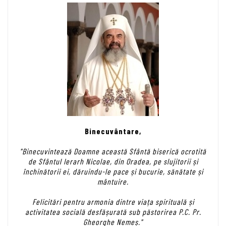
Binecuvântare,
"Binecuvintează Doamne această Sfântă biserică ocrotită
de Sfântul Ierarh Nicolae, din Oradea, pe slujitorii și
închinătorii ei, dăruindu-le pace și bucurie, sănătate și
mântuire.
Felicitări pentru armonia dintre viața spirituală și
activitatea socială desfășurată sub păstorirea P.C. Pr.
Gheorghe Nemeș."