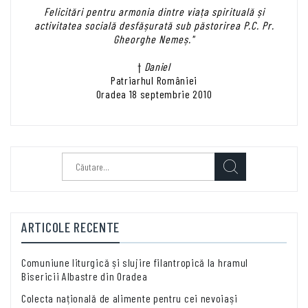
Felicitări pentru armonia dintre viața spirituală și
activitatea socială desfășurată sub păstorirea P.C. Pr.
Gheorghe Nemeș."
†
Daniel
Patriarhul României
Oradea 18 septembrie 2010
Caută
după:
ARTICOLE RECENTE
Comuniune liturgică și slujire filantropică la hramul
Bisericii Albastre din Oradea
Colecta națională de alimente pentru cei nevoiași