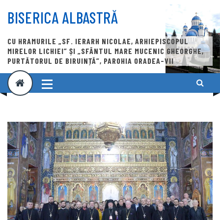
Skip
to
BISERICA ALBASTRĂ
content
CU HRAMURILE „SF. IERARH NICOLAE, ARHIEPISCOPUL
MIRELOR LICHIEI” ȘI „SFÂNTUL MARE MUCENIC GHEORGHE,
PURTĂTORUL DE BIRUINȚĂ”, PAROHIA ORADEA-VII