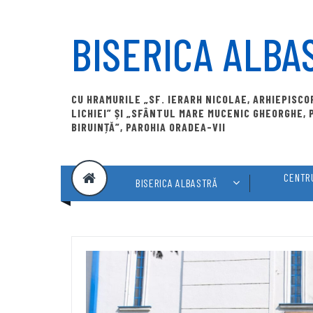
Skip
to
BISERICA ALBA
content
CU HRAMURILE „SF. IERARH NICOLAE, ARHIEPISC
LICHIEI” ȘI „SFÂNTUL MARE MUCENIC GHEORGHE,
BIRUINȚĂ”, PAROHIA ORADEA-VII
CENTRU
BISERICA ALBASTRĂ