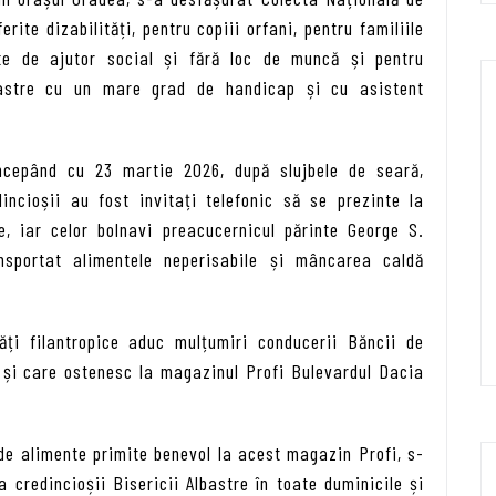
rite dizabilități, pentru copiii orfani, pentru familiile
ite de ajutor social și fără loc de muncă și pentru
oastre cu un mare grad de handicap și cu asistent
începând cu 23 martie 2026, după slujbele de seară,
dincioșii au fost invitați telefonic să se prezinte la
e, iar celor bolnavi preacucernicul părinte George S.
ansportat alimentele neperisabile și mâncarea caldă
tăți filantropice aduc mulțumiri conducerii Băncii de
e și care ostenesc la magazinul Profi Bulevardul Dacia
de alimente primite benevol la acest magazin Profi, s-
a credincioșii Bisericii Albastre în toate duminicile și