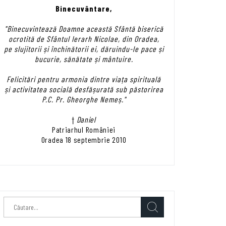
Binecuvântare,
"Binecuvintează Doamne această Sfântă biserică
ocrotită de Sfântul Ierarh Nicolae, din Oradea,
pe slujitorii și închinătorii ei, dăruindu-le pace și
bucurie, sănătate și mântuire.
Felicitări pentru armonia dintre viața spirituală
și activitatea socială desfășurată sub păstorirea
P.C. Pr. Gheorghe Nemeș."
†
Daniel
Patriarhul României
Oradea 18 septembrie 2010
Caută
după: