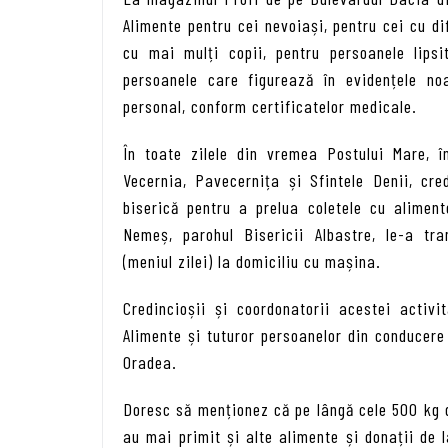
Alimente pentru cei nevoiași, pentru cei cu dife
cu mai mulți copii, pentru persoanele lips
persoanele care figurează în evidențele n
personal, conform certificatelor medicale.
În toate zilele din vremea Postului Mare, 
Vecernia, Pavecernița și Sfintele Denii, cre
biserică pentru a prelua coletele cu aliment
Nemeș, parohul Bisericii Albastre, le-a tr
(meniul zilei) la domiciliu cu mașina.
Credincioșii și coordonatorii acestei activi
Alimente și tuturor persoanelor din conducer
Oradea.
Doresc să menționez că pe lângă cele 500 kg 
au mai primit și alte alimente și donații de l