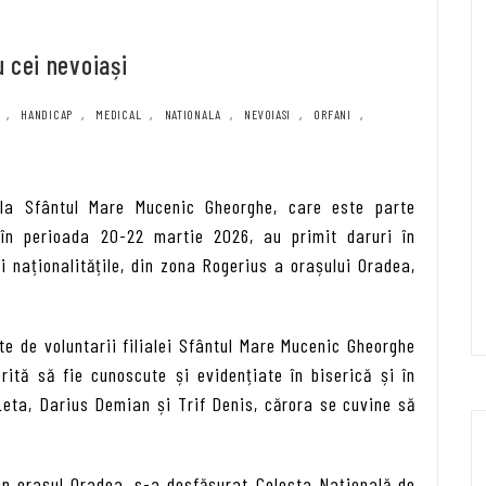
 cei nevoiași
,
HANDICAP
,
MEDICAL
,
NATIONALA
,
NEVOIASI
,
ORFANI
,
iala Sfântul Mare Mucenic Gheorghe, care este parte
 în perioada 20-22 martie 2026, au primit daruri în
și naționalitățile, din zona Rogerius a orașului Oradea,
ite de voluntarii filialei Sfântul Mare Mucenic Gheorghe
ită să fie cunoscute și evidențiate în biserică și în
Leta, Darius Demian și Trif Denis, cărora se cuvine să
.
n orașul Oradea, s-a desfășurat Colecta Națională de