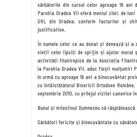
sărbătorile din cursul celor aproape 16 ani
Parohia Oradea Vii oferă meniul zilei, de luni 
SRL din Oradea, conform facturilor și chi
justificative.
În numele celor ce au donat și donează și a 
vieții celor lipsiți de sprijin și ajutor mora
activități filantropice de la Asociația Filan
la Parohia Oradea Vii, aduc fiești mulțumiri P
în urmă cu aproape 16 ani a binecuvântat pro
cu întâistătătorul Bisericii Ortodoxe Române, 
septembrie 2010, cu prilejul vizitei canonice î
Bunul și milostivul Dumnezeu să răsplătească t
Sărbători fericite și binecuvântate cu sănătat
Oradea