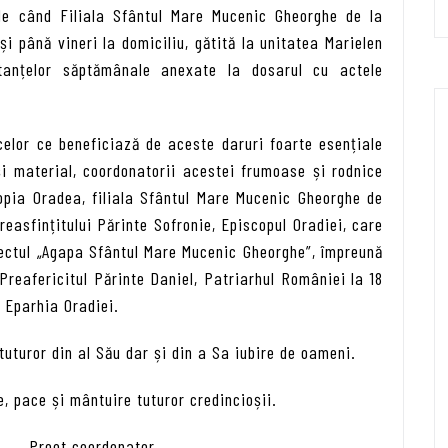
 de când Filiala Sfântul Mare Mucenic Gheorghe de la
și până vineri la domiciliu, gătită la unitatea Marielen
tanțelor săptămânale anexate la dosarul cu actele
celor ce beneficiază de aceste daruri foarte esențiale
l și material, coordonatorii acestei frumoase și rodnice
tropia Oradea, filiala Sfântul Mare Mucenic Gheorghe de
reasfințitului Părinte Sofronie, Episcopul Oradiei, care
iectul „Agapa Sfântul Mare Mucenic Gheorghe”, împreună
Preafericitul Părinte Daniel, Patriarhul României la 18
n Eparhia Oradiei.
uturor din al Său dar și din a Sa iubire de oameni.
e, pace și mântuire tuturor credincioșii.
Preot coordonator