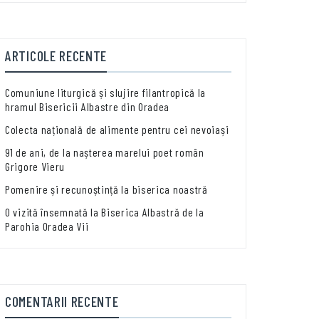
ARTICOLE RECENTE
Comuniune liturgică și slujire filantropică la
hramul Bisericii Albastre din Oradea
Colecta națională de alimente pentru cei nevoiași
91 de ani, de la nașterea marelui poet român
Grigore Vieru
Pomenire și recunoștință la biserica noastră
O vizită însemnată la Biserica Albastră de la
Parohia Oradea Vii
COMENTARII RECENTE