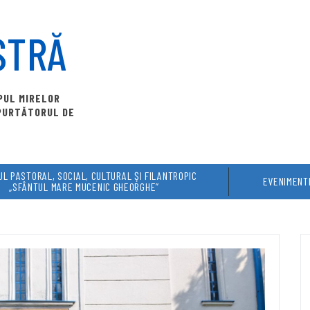
STRĂ
OPUL MIRELOR
 PURTĂTORUL DE
L PASTORAL, SOCIAL, CULTURAL ŞI FILANTROPIC
EVENIMENT
„SFÂNTUL MARE MUCENIC GHEORGHE”