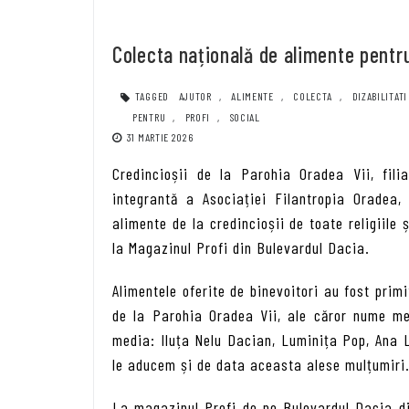
Colecta națională de alimente pentru
TAGGED
AJUTOR
,
ALIMENTE
,
COLECTA
,
DIZABILITATI
PENTRU
,
PROFI
,
SOCIAL
31 MARTIE 2026
Credincioșii de la Parohia Oradea Vii, fil
integrantă a Asociației Filantropia Oradea,
alimente de la credincioșii de toate religiile 
la Magazinul Profi din Bulevardul Dacia.
Alimentele oferite de binevoitori au fost prim
de la Parohia Oradea Vii, ale căror nume mer
media: Iluța Nelu Dacian, Luminița Pop, Ana 
le aducem și de data aceasta alese mulțumiri
La magazinul Profi de pe Bulevardul Dacia di