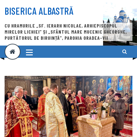
Skip
to
BISERICA ALBASTRĂ
content
CU HRAMURILE „SF. IERARH NICOLAE, ARHIEPISCOPUL
MIRELOR LICHIEI” ȘI „SFÂNTUL MARE MUCENIC GHEORGHE,
PURTĂTORUL DE BIRUINȚĂ”, PAROHIA ORADEA-VII