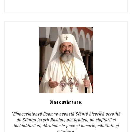
Binecuvântare,
"Binecuvintează Doamne această Sfântă biserică ocrotită
de Sfântul Ierarh Nicolae, din Oradea, pe slujitorii și
închinătorii ei, dăruindu-le pace și bucurie, sănătate și
mântuire.