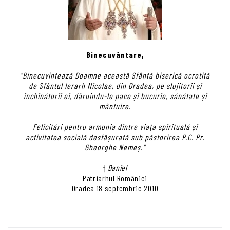
Binecuvântare,
"Binecuvintează Doamne această Sfântă biserică ocrotită
de Sfântul Ierarh Nicolae, din Oradea, pe slujitorii și
închinătorii ei, dăruindu-le pace și bucurie, sănătate și
mântuire.
Felicitări pentru armonia dintre viața spirituală și
activitatea socială desfășurată sub păstorirea P.C. Pr.
Gheorghe Nemeș."
†
Daniel
Patriarhul României
Oradea 18 septembrie 2010