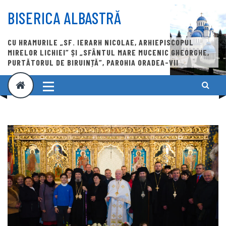
Skip
to
BISERICA ALBASTRĂ
content
CU HRAMURILE „SF. IERARH NICOLAE, ARHIEPISCOPUL
MIRELOR LICHIEI” ȘI „SFÂNTUL MARE MUCENIC GHEORGHE,
PURTĂTORUL DE BIRUINȚĂ”, PAROHIA ORADEA-VII