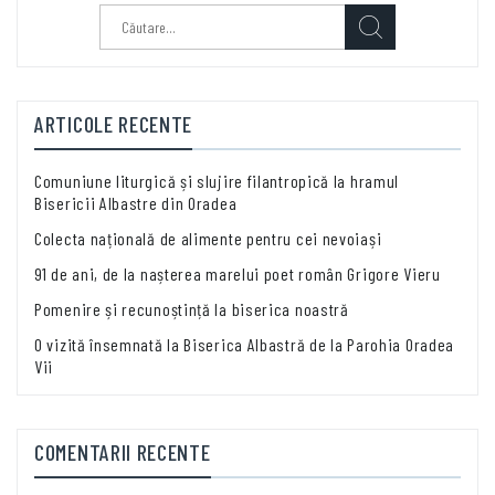
Caută
după:
ARTICOLE RECENTE
Comuniune liturgică și slujire filantropică la hramul
Bisericii Albastre din Oradea
Colecta națională de alimente pentru cei nevoiași
91 de ani, de la nașterea marelui poet român Grigore Vieru
Pomenire și recunoștință la biserica noastră
O vizită însemnată la Biserica Albastră de la Parohia Oradea
Vii
COMENTARII RECENTE