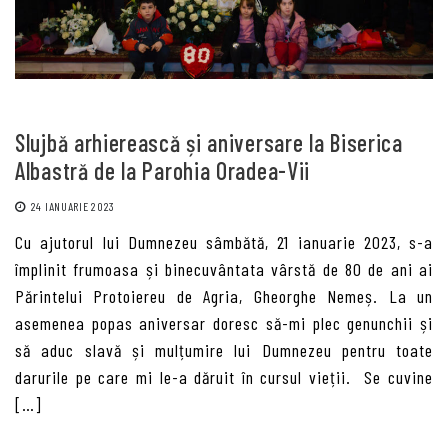
Slujbă arhierească și aniversare la Biserica
Albastră de la Parohia Oradea-Vii
24 IANUARIE 2023
Cu ajutorul lui Dumnezeu sâmbătă, 21 ianuarie 2023, s-a
împlinit frumoasa și binecuvântata vârstă de 80 de ani ai
Părintelui Protoiereu de Agria, Gheorghe Nemeș. La un
asemenea popas aniversar doresc să-mi plec genunchii și
să aduc slavă și mulțumire lui Dumnezeu pentru toate
darurile pe care mi le-a dăruit în cursul vieții. Se cuvine
[…]