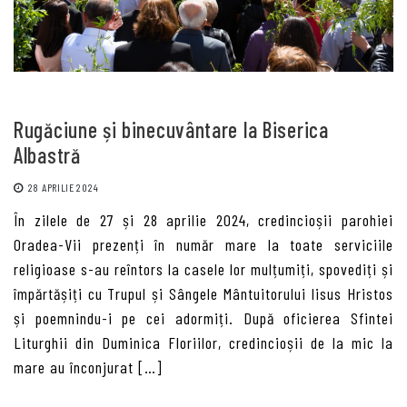
Rugăciune și binecuvântare la Biserica
Albastră
28 APRILIE 2024
În zilele de 27 și 28 aprilie 2024, credincioșii parohiei
Oradea-Vii prezenți în număr mare la toate serviciile
religioase s-au reîntors la casele lor mulțumiți, spovediți și
împărtășiți cu Trupul și Sângele Mântuitorului Iisus Hristos
și poemnindu-i pe cei adormiți. După oficierea Sfintei
Liturghii din Duminica Floriilor, credincioșii de la mic la
mare au înconjurat […]