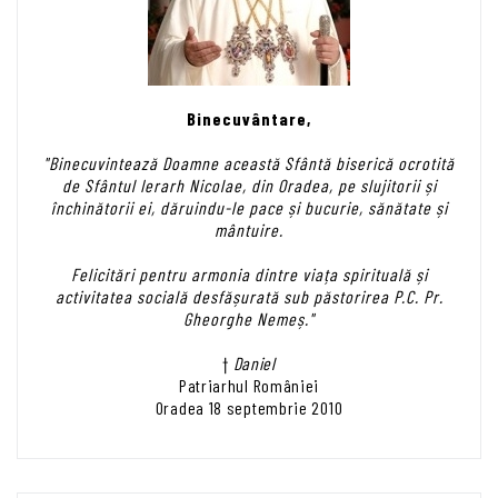
Binecuvântare,
"Binecuvintează Doamne această Sfântă biserică ocrotită
de Sfântul Ierarh Nicolae, din Oradea, pe slujitorii și
închinătorii ei, dăruindu-le pace și bucurie, sănătate și
mântuire.
Felicitări pentru armonia dintre viața spirituală și
activitatea socială desfășurată sub păstorirea P.C. Pr.
Gheorghe Nemeș."
†
Daniel
Patriarhul României
Oradea 18 septembrie 2010