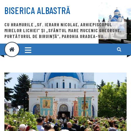
Skip
to
BISERICA ALBASTRĂ
content
CU HRAMURILE „SF. IERARH NICOLAE, ARHIEPISCOPUL
MIRELOR LICHIEI” ȘI „SFÂNTUL MARE MUCENIC GHEORGHE,
PURTĂTORUL DE BIRUINȚĂ”, PAROHIA ORADEA-VII