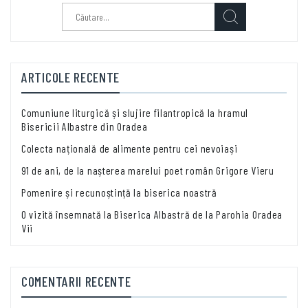
Caută
după:
ARTICOLE RECENTE
Comuniune liturgică și slujire filantropică la hramul
Bisericii Albastre din Oradea
Colecta națională de alimente pentru cei nevoiași
91 de ani, de la nașterea marelui poet român Grigore Vieru
Pomenire și recunoștință la biserica noastră
O vizită însemnată la Biserica Albastră de la Parohia Oradea
Vii
COMENTARII RECENTE