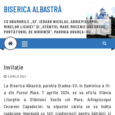
Skip
to
BISERICA ALBASTRĂ
content
CU HRAMURILE „SF. IERARH NICOLAE, ARHIEPISCOPUL
MIRELOR LICHIEI” ȘI „SFÂNTUL MARE MUCENIC GHEORGHE,
PURTĂTORUL DE BIRUINȚĂ”, PAROHIA ORADEA-VII
Invitație
5 APRILIE 2024
La Biserica Albastră, parohia Oradea-Vii, în Duminica a III-
a din Postul Mare, 7 aprilie 2024, se va oficia Sfânta
Liturghie a Sfântului Vasile cel Mare, Arhiepiscopul
Cezareei Capadociei, la otpustul căreia se va înălța
rugăciune împreună cu toți credincioșii pentru bătrânii și