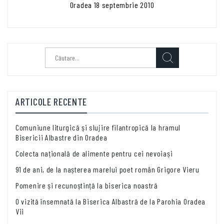
Oradea 18 septembrie 2010
Caută
după:
ARTICOLE RECENTE
Comuniune liturgică și slujire filantropică la hramul
Bisericii Albastre din Oradea
Colecta națională de alimente pentru cei nevoiași
91 de ani, de la nașterea marelui poet român Grigore Vieru
Pomenire și recunoștință la biserica noastră
O vizită însemnată la Biserica Albastră de la Parohia Oradea
Vii