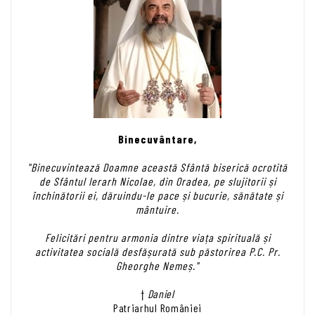
Binecuvântare,
"Binecuvintează Doamne această Sfântă biserică ocrotită
de Sfântul Ierarh Nicolae, din Oradea, pe slujitorii și
închinătorii ei, dăruindu-le pace și bucurie, sănătate și
mântuire.
Felicitări pentru armonia dintre viața spirituală și
activitatea socială desfășurată sub păstorirea P.C. Pr.
Gheorghe Nemeș."
†
Daniel
Patriarhul României