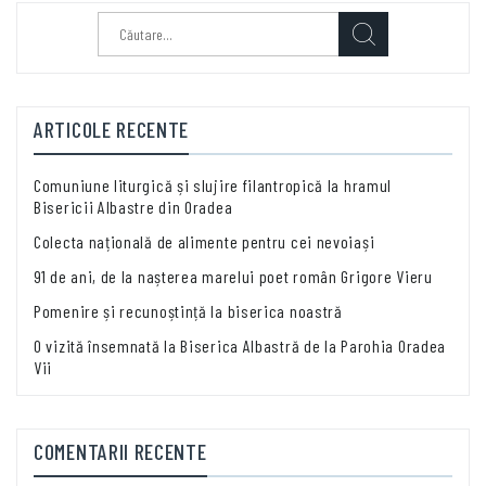
Caută
după:
ARTICOLE RECENTE
Comuniune liturgică și slujire filantropică la hramul
Bisericii Albastre din Oradea
Colecta națională de alimente pentru cei nevoiași
91 de ani, de la nașterea marelui poet român Grigore Vieru
Pomenire și recunoștință la biserica noastră
O vizită însemnată la Biserica Albastră de la Parohia Oradea
Vii
COMENTARII RECENTE