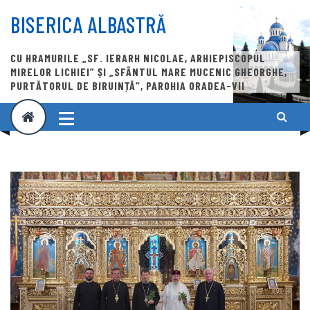
Skip
to
BISERICA ALBASTRĂ
content
CU HRAMURILE „SF. IERARH NICOLAE, ARHIEPISCOPUL
MIRELOR LICHIEI” ȘI „SFÂNTUL MARE MUCENIC GHEORGHE,
PURTĂTORUL DE BIRUINȚĂ”, PAROHIA ORADEA-VII