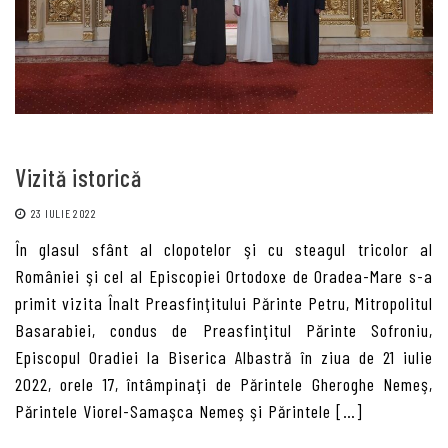
Vizită istorică
23 IULIE 2022
În glasul sfânt al clopotelor şi cu steagul tricolor al
României şi cel al Episcopiei Ortodoxe de Oradea-Mare s-a
primit vizita Înalt Preasfinţitului Părinte Petru, Mitropolitul
Basarabiei, condus de Preasfinţitul Părinte Sofroniu,
Episcopul Oradiei la Biserica Albastră în ziua de 21 iulie
2022, orele 17, întâmpinaţi de Părintele Gheroghe Nemeş,
Părintele Viorel-Samaşca Nemeş şi Părintele […]