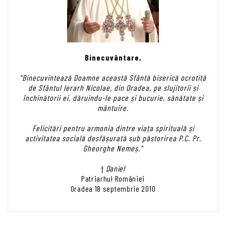
Binecuvântare,
"Binecuvintează Doamne această Sfântă biserică ocrotită
de Sfântul Ierarh Nicolae, din Oradea, pe slujitorii și
închinătorii ei, dăruindu-le pace și bucurie, sănătate și
mântuire.
Felicitări pentru armonia dintre viața spirituală și
activitatea socială desfășurată sub păstorirea P.C. Pr.
Gheorghe Nemeș."
†
Daniel
Patriarhul României
Oradea 18 septembrie 2010