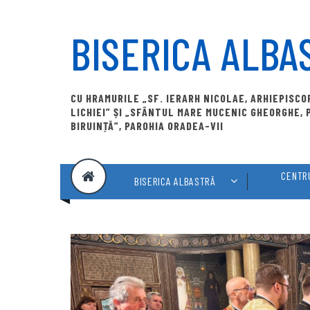
Skip
to
BISERICA ALBA
content
CU HRAMURILE „SF. IERARH NICOLAE, ARHIEPISC
LICHIEI” ȘI „SFÂNTUL MARE MUCENIC GHEORGHE,
BIRUINȚĂ”, PAROHIA ORADEA-VII
CENTRU
BISERICA ALBASTRĂ