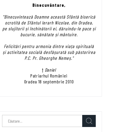
Binecuvântare,
"Binecuvintează Doamne această Sfântă biserică
ocrotită de Sfântul Ierarh Nicolae, din Oradea,
pe slujitorii și închinătorii ei, dăruindu-le pace și
bucurie, sănătate și mântuire.
Felicitări pentru armonia dintre viața spirituală
și activitatea socială desfășurată sub păstorirea
P.C. Pr. Gheorghe Nemeș."
†
Daniel
Patriarhul României
Oradea 18 septembrie 2010
Caută
după: