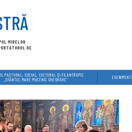
STRĂ
OPUL MIRELOR
 PURTĂTORUL DE
L PASTORAL, SOCIAL, CULTURAL ŞI FILANTROPIC
EVENIMENT
„SFÂNTUL MARE MUCENIC GHEORGHE”