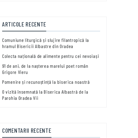
ARTICOLE RECENTE
Comuniune liturgică și slujire filantropică la
hramul Bisericii Albastre din Oradea
Colecta națională de alimente pentru cei nevoiași
91 de ani, de la nașterea marelui poet român
Grigore Vieru
Pomenire și recunoștință la biserica noastră
O vizită însemnată la Biserica Albastră de la
Parohia Oradea Vii
COMENTARII RECENTE