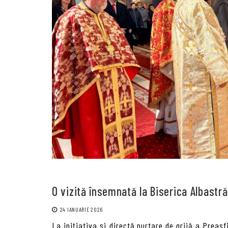
O vizită însemnată la Biserica Albastră
24 IANUARIE 2026
La inițiativa și directă purtare de grijă a Preasf