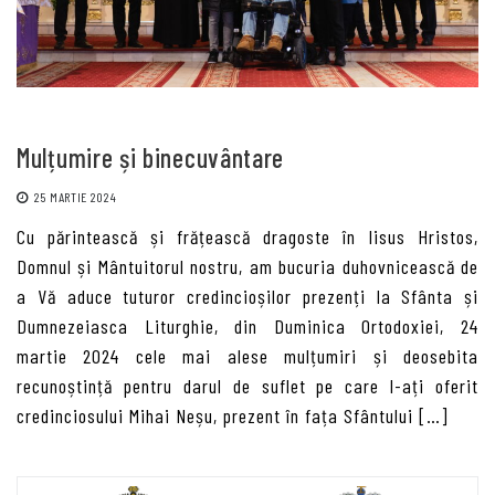
Mulțumire și binecuvântare
25 MARTIE 2024
Cu părintească și frățească dragoste în Iisus Hristos,
Domnul și Mântuitorul nostru, am bucuria duhovnicească de
a Vă aduce tuturor credincioșilor prezenți la Sfânta și
Dumnezeiasca Liturghie, din Duminica Ortodoxiei, 24
martie 2024 cele mai alese mulțumiri și deosebita
recunoștință pentru darul de suflet pe care l-ați oferit
credinciosului Mihai Neșu, prezent în fața Sfântului […]