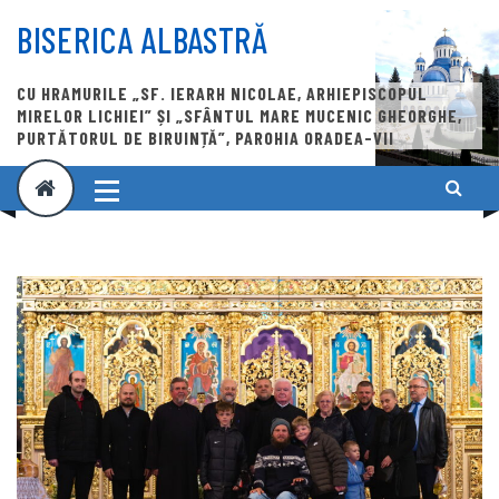
Skip
to
BISERICA ALBASTRĂ
content
CU HRAMURILE „SF. IERARH NICOLAE, ARHIEPISCOPUL
MIRELOR LICHIEI” ȘI „SFÂNTUL MARE MUCENIC GHEORGHE,
PURTĂTORUL DE BIRUINȚĂ”, PAROHIA ORADEA-VII