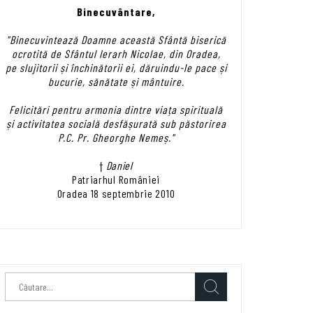
Binecuvântare,
"Binecuvintează Doamne această Sfântă biserică
ocrotită de Sfântul Ierarh Nicolae, din Oradea,
pe slujitorii și închinătorii ei, dăruindu-le pace și
bucurie, sănătate și mântuire.
Felicitări pentru armonia dintre viața spirituală
și activitatea socială desfășurată sub păstorirea
P.C. Pr. Gheorghe Nemeș."
†
Daniel
Patriarhul României
Oradea 18 septembrie 2010
Caută
după: