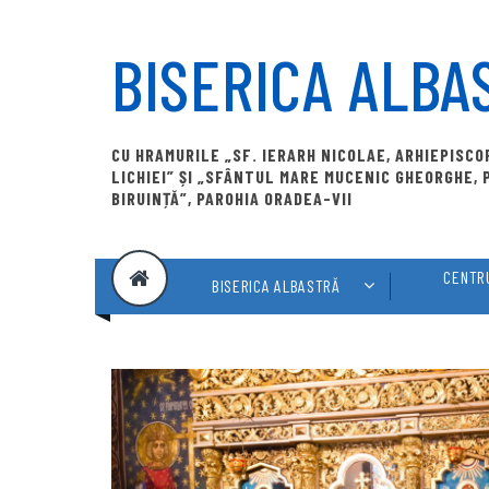
Skip
to
BISERICA ALBA
content
CU HRAMURILE „SF. IERARH NICOLAE, ARHIEPISC
LICHIEI” ȘI „SFÂNTUL MARE MUCENIC GHEORGHE,
BIRUINȚĂ”, PAROHIA ORADEA-VII
CENTRU
BISERICA ALBASTRĂ