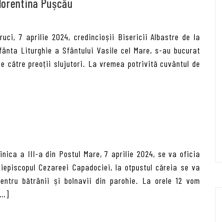
Florentina Pușcău
uci, 7 aprilie 2024, credincioșii Bisericii Albastre de la
fânta Liturghie a Sfântului Vasile cel Mare, s-au bucurat
e către preoții slujutori. La vremea potrivită cuvântul de
nica a III-a din Postul Mare, 7 aprilie 2024, se va oficia
hiepiscopul Cezareei Capadociei, la otpustul căreia se va
pentru bătrânii și bolnavii din parohie. La orele 12 vom
[…]