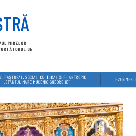
STRĂ
OPUL MIRELOR
 PURTĂTORUL DE
L PASTORAL, SOCIAL, CULTURAL ŞI FILANTROPIC
EVENIMENT
„SFÂNTUL MARE MUCENIC GHEORGHE”