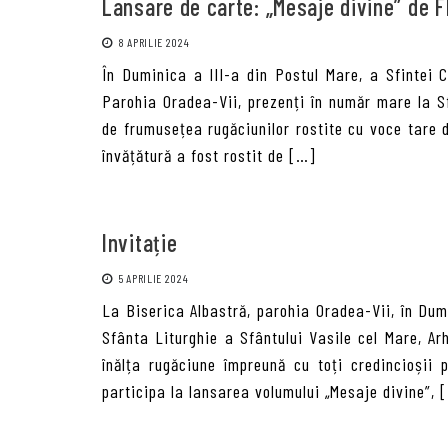
Lansare de carte: „Mesaje divine” de 
8 APRILIE 2024
În Duminica a III-a din Postul Mare, a Sfintei Cr
Parohia Oradea-Vii, prezenți în număr mare la S
de frumusețea rugăciunilor rostite cu voce tare d
învățătură a fost rostit de […]
Invitație
5 APRILIE 2024
La Biserica Albastră, parohia Oradea-Vii, în Dumi
Sfânta Liturghie a Sfântului Vasile cel Mare, Ar
înălța rugăciune împreună cu toți credincioșii 
participa la lansarea volumului „Mesaje divine”, 