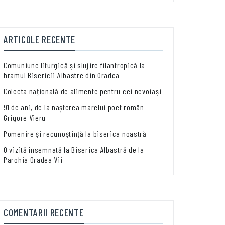
ARTICOLE RECENTE
Comuniune liturgică și slujire filantropică la
hramul Bisericii Albastre din Oradea
Colecta națională de alimente pentru cei nevoiași
91 de ani, de la nașterea marelui poet român
Grigore Vieru
Pomenire și recunoștință la biserica noastră
O vizită însemnată la Biserica Albastră de la
Parohia Oradea Vii
COMENTARII RECENTE