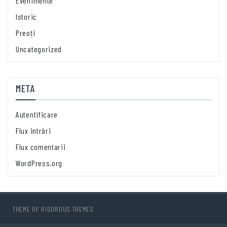
Evenimente
Istoric
Preoți
Uncategorized
META
Autentificare
Flux intrări
Flux comentarii
WordPress.org
THEME OF
RIGOROUS THEMES