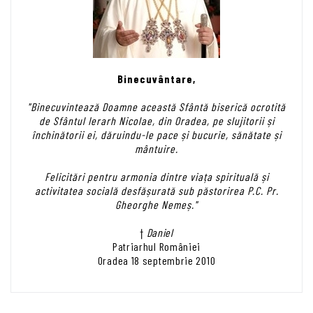
Binecuvântare,
"Binecuvintează Doamne această Sfântă biserică ocrotită
de Sfântul Ierarh Nicolae, din Oradea, pe slujitorii și
închinătorii ei, dăruindu-le pace și bucurie, sănătate și
mântuire.
Felicitări pentru armonia dintre viața spirituală și
activitatea socială desfășurată sub păstorirea P.C. Pr.
Gheorghe Nemeș."
†
Daniel
Patriarhul României
Oradea 18 septembrie 2010