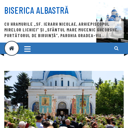
Skip
to
BISERICA ALBASTRĂ
content
CU HRAMURILE „SF. IERARH NICOLAE, ARHIEPISCOPUL
MIRELOR LICHIEI” ȘI „SFÂNTUL MARE MUCENIC GHEORGHE,
PURTĂTORUL DE BIRUINȚĂ”, PAROHIA ORADEA-VII