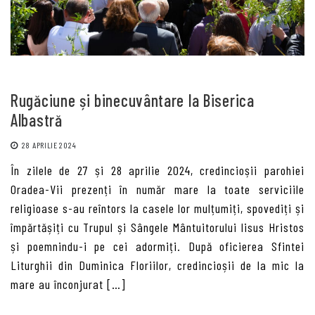
Rugăciune și binecuvântare la Biserica
Albastră
28 APRILIE 2024
În zilele de 27 și 28 aprilie 2024, credincioșii parohiei
Oradea-Vii prezenți în număr mare la toate serviciile
religioase s-au reîntors la casele lor mulțumiți, spovediți și
împărtășiți cu Trupul și Sângele Mântuitorului Iisus Hristos
și poemnindu-i pe cei adormiți. După oficierea Sfintei
Liturghii din Duminica Floriilor, credincioșii de la mic la
mare au înconjurat […]