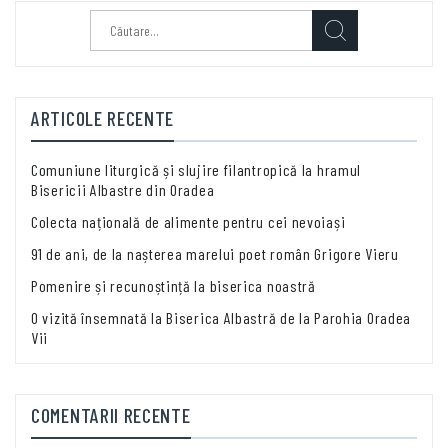
Caută
după:
ARTICOLE RECENTE
Comuniune liturgică și slujire filantropică la hramul
Bisericii Albastre din Oradea
Colecta națională de alimente pentru cei nevoiași
91 de ani, de la nașterea marelui poet român Grigore Vieru
Pomenire și recunoștință la biserica noastră
O vizită însemnată la Biserica Albastră de la Parohia Oradea
Vii
COMENTARII RECENTE