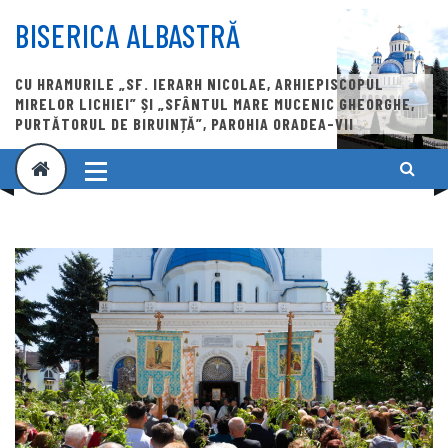
Skip
to
BISERICA ALBASTRĂ
content
CU HRAMURILE „SF. IERARH NICOLAE, ARHIEPISCOPUL
MIRELOR LICHIEI” ȘI „SFÂNTUL MARE MUCENIC GHEORGHE,
PURTĂTORUL DE BIRUINȚĂ”, PAROHIA ORADEA-VII