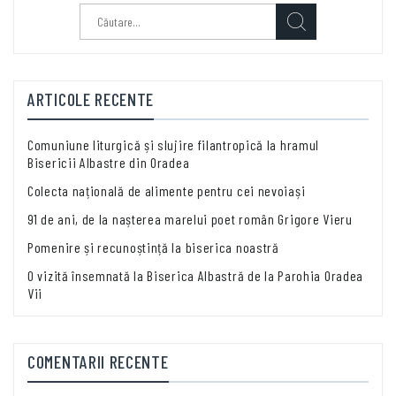
Caută
după:
ARTICOLE RECENTE
Comuniune liturgică și slujire filantropică la hramul
Bisericii Albastre din Oradea
Colecta națională de alimente pentru cei nevoiași
91 de ani, de la nașterea marelui poet român Grigore Vieru
Pomenire și recunoștință la biserica noastră
O vizită însemnată la Biserica Albastră de la Parohia Oradea
Vii
COMENTARII RECENTE