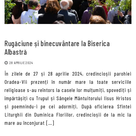
Rugăciune și binecuvântare la Biserica
Albastră
28 APRILIE 2024
În zilele de 27 și 28 aprilie 2024, credincioșii parohiei
Oradea-Vii prezenți în număr mare la toate serviciile
religioase s-au reîntors la casele lor mulțumiți, spovediți și
împărtășiți cu Trupul și Sângele Mântuitorului Iisus Hristos
și poemnindu-i pe cei adormiți. După oficierea Sfintei
Liturghii din Duminica Floriilor, credincioșii de la mic la
mare au înconjurat […]