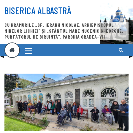
Skip
to
BISERICA ALBASTRĂ
content
CU HRAMURILE „SF. IERARH NICOLAE, ARHIEPISCOPUL
MIRELOR LICHIEI” ȘI „SFÂNTUL MARE MUCENIC GHEORGHE,
PURTĂTORUL DE BIRUINȚĂ”, PAROHIA ORADEA-VII