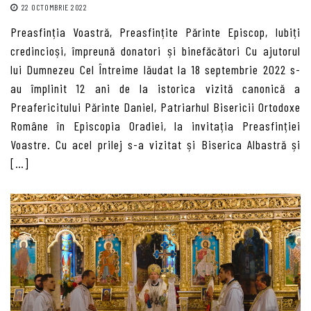
22 OCTOMBRIE 2022
Preasfinția Voastră, Preasfințite Părinte Episcop, Iubiți
credincioși, împreună donatori și binefăcători Cu ajutorul
lui Dumnezeu Cel Întreime lăudat la 18 septembrie 2022 s-
au împlinit 12 ani de la istorica vizită canonică a
Preafericitului Părinte Daniel, Patriarhul Bisericii Ortodoxe
Române în Episcopia Oradiei, la invitația Preasfinției
Voastre. Cu acel prilej s-a vizitat și Biserica Albastră și
[…]