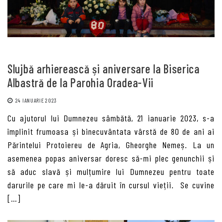
Slujbă arhierească și aniversare la Biserica
Albastră de la Parohia Oradea-Vii
24 IANUARIE 2023
Cu ajutorul lui Dumnezeu sâmbătă, 21 ianuarie 2023, s-a
împlinit frumoasa și binecuvântata vârstă de 80 de ani ai
Părintelui Protoiereu de Agria, Gheorghe Nemeș. La un
asemenea popas aniversar doresc să-mi plec genunchii și
să aduc slavă și mulțumire lui Dumnezeu pentru toate
darurile pe care mi le-a dăruit în cursul vieții. Se cuvine
[…]