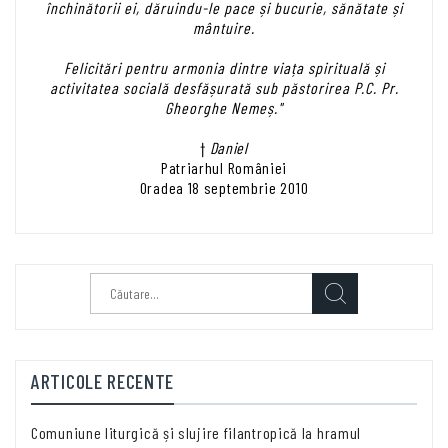
închinătorii ei, dăruindu-le pace și bucurie, sănătate și
mântuire.
Felicitări pentru armonia dintre viața spirituală și
activitatea socială desfășurată sub păstorirea P.C. Pr.
Gheorghe Nemeș."
†
Daniel
Patriarhul României
Oradea 18 septembrie 2010
Caută
după:
ARTICOLE RECENTE
Comuniune liturgică și slujire filantropică la hramul