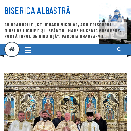
Skip
to
BISERICA ALBASTRĂ
content
CU HRAMURILE „SF. IERARH NICOLAE, ARHIEPISCOPUL
MIRELOR LICHIEI” ȘI „SFÂNTUL MARE MUCENIC GHEORGHE,
PURTĂTORUL DE BIRUINȚĂ”, PAROHIA ORADEA-VII