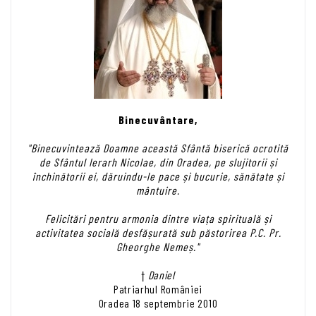
Binecuvântare,
"Binecuvintează Doamne această Sfântă biserică ocrotită
de Sfântul Ierarh Nicolae, din Oradea, pe slujitorii și
închinătorii ei, dăruindu-le pace și bucurie, sănătate și
mântuire.
Felicitări pentru armonia dintre viața spirituală și
activitatea socială desfășurată sub păstorirea P.C. Pr.
Gheorghe Nemeș."
†
Daniel
Patriarhul României
Oradea 18 septembrie 2010