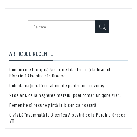
Caută
după:
ARTICOLE RECENTE
Comuniune liturgică și slujire filantropică la hramul
Bisericii Albastre din Oradea
Colecta națională de alimente pentru cei nevoiași
91 de ani, de la nașterea marelui poet român Grigore Vieru
Pomenire și recunoștință la biserica noastră
O vizită însemnată la Biserica Albastră de la Parohia Oradea
Vii