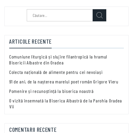
Caută
după:
ARTICOLE RECENTE
Comuniune liturgică și slujire filantropică la hramul
Bisericii Albastre din Oradea
Colecta națională de alimente pentru cei nevoiași
91 de ani, de la nașterea marelui poet român Grigore Vieru
Pomenire și recunoștință la biserica noastră
O vizită însemnată la Biserica Albastră de la Parohia Oradea
Vii
COMENTARII RECENTE