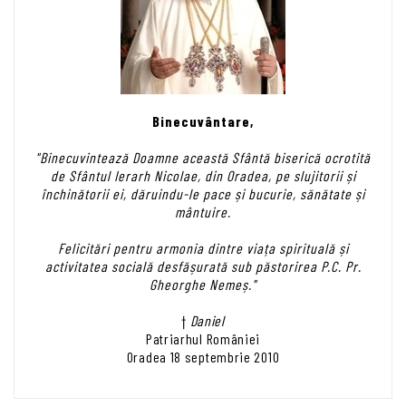
Binecuvântare,
"Binecuvintează Doamne această Sfântă biserică ocrotită
de Sfântul Ierarh Nicolae, din Oradea, pe slujitorii și
închinătorii ei, dăruindu-le pace și bucurie, sănătate și
mântuire.
Felicitări pentru armonia dintre viața spirituală și
activitatea socială desfășurată sub păstorirea P.C. Pr.
Gheorghe Nemeș."
†
Daniel
Patriarhul României
Oradea 18 septembrie 2010