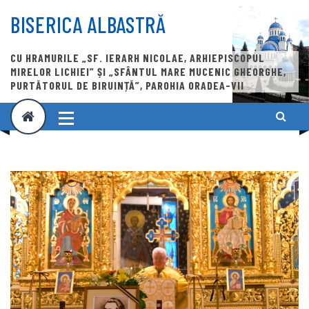
Skip
to
BISERICA ALBASTRĂ
content
CU HRAMURILE „SF. IERARH NICOLAE, ARHIEPISCOPUL
MIRELOR LICHIEI” ȘI „SFÂNTUL MARE MUCENIC GHEORGHE,
PURTĂTORUL DE BIRUINȚĂ”, PAROHIA ORADEA-VII