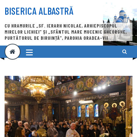
Skip
to
BISERICA ALBASTRĂ
content
CU HRAMURILE „SF. IERARH NICOLAE, ARHIEPISCOPUL
MIRELOR LICHIEI” ȘI „SFÂNTUL MARE MUCENIC GHEORGHE,
PURTĂTORUL DE BIRUINȚĂ”, PAROHIA ORADEA-VII