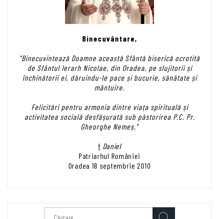
Binecuvântare,
"Binecuvintează Doamne această Sfântă biserică ocrotită
de Sfântul Ierarh Nicolae, din Oradea, pe slujitorii și
închinătorii ei, dăruindu-le pace și bucurie, sănătate și
mântuire.
Felicitări pentru armonia dintre viața spirituală și
activitatea socială desfășurată sub păstorirea P.C. Pr.
Gheorghe Nemeș."
†
Daniel
Patriarhul României
Oradea 18 septembrie 2010
Caută