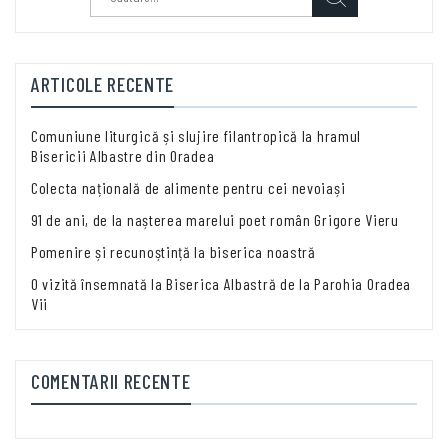
după:
ARTICOLE RECENTE
Comuniune liturgică și slujire filantropică la hramul
Bisericii Albastre din Oradea
Colecta națională de alimente pentru cei nevoiași
91 de ani, de la nașterea marelui poet român Grigore Vieru
Pomenire și recunoștință la biserica noastră
O vizită însemnată la Biserica Albastră de la Parohia Oradea
Vii
COMENTARII RECENTE