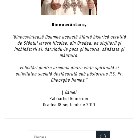
Binecuvântare,
"Binecuvintează Doamne această Sfântă biserică ocrotită
de Sfântul Ierarh Nicolae, din Oradea, pe slujitorii și
închinătorii ei, dăruindu-le pace și bucurie, sănătate și
mântuire.
Felicitări pentru armonia dintre viața spirituală și
activitatea socială desfășurată sub păstorirea P.C. Pr.
Gheorghe Nemeș."
†
Daniel
Patriarhul României
Oradea 18 septembrie 2010
Caută