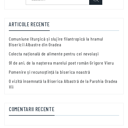
după:
ARTICOLE RECENTE
Comuniune liturgică și slujire filantropică la hramul
Bisericii Albastre din Oradea
Colecta națională de alimente pentru cei nevoiași
91 de ani, de la nașterea marelui poet român Grigore Vieru
Pomenire și recunoștință la biserica noastră
O vizită însemnată la Biserica Albastră de la Parohia Oradea
Vii
COMENTARII RECENTE