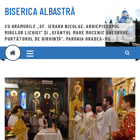
Skip
to
BISERICA ALBASTRĂ
content
CU HRAMURILE „SF. IERARH NICOLAE, ARHIEPISCOPUL
MIRELOR LICHIEI” ȘI „SFÂNTUL MARE MUCENIC GHEORGHE,
PURTĂTORUL DE BIRUINȚĂ”, PAROHIA ORADEA-VII