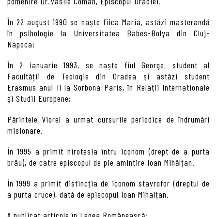
pomenire Dr.Vasile Coman, Episcopul Oradiei.
În 22 august 1990 se naște fiica Maria, astăzi masterandă
în psihologie la Universitatea Babes-Bolya din Cluj-
Napoca;
În 2 ianuarie 1993, se naște fiul George, student al
Facultății de Teologie din Oradea și astăzi student
Erasmus anul II la Sorbona-Paris, în Relații Internationale
și Studii Europene;
Părintele Viorel a urmat cursurile periodice de îndrumări
misionare.
În 1995 a primit hirotesia întru iconom (drept de a purta
brâu), de catre episcopul de pie amintire Ioan Mihălțan.
În 1999 a primit distincția de iconom stavrofor (dreptul de
a purta cruce), dată de episcopul Ioan Mihalțan.
A publicat articole în Legea Românească;