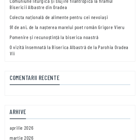
Comuniune liturgică și slujire filantropică la hramul
Bisericii Albastre din Oradea
Colecta națională de alimente pentru cei nevoiași
91 de ani, de la nașterea marelui poet român Grigore Vieru
Pomenire și recunoștință la biserica noastră
O vizită însemnată la Biserica Albastră de la Parohia Oradea
Vii
COMENTARII RECENTE
ARHIVE
aprilie 2026
martie 2026