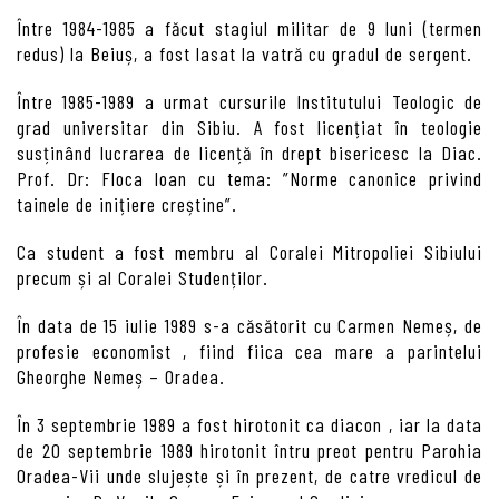
Între 1984-1985 a făcut stagiul militar de 9 luni (termen
redus) la Beiuș, a fost lasat la vatră cu gradul de sergent.
Între 1985-1989 a urmat cursurile Institutului Teologic de
grad universitar din Sibiu. A fost licențiat în teologie
susținând lucrarea de licență în drept bisericesc la Diac.
Prof. Dr: Floca Ioan cu tema: ”Norme canonice privind
tainele de inițiere creștine”.
Ca student a fost membru al Coralei Mitropoliei Sibiului
precum și al Coralei Studenților.
În data de 15 iulie 1989 s-a căsătorit cu Carmen Nemeș, de
profesie economist , fiind fiica cea mare a parintelui
Gheorghe Nemeș – Oradea.
În 3 septembrie 1989 a fost hirotonit ca diacon , iar la data
de 20 septembrie 1989 hirotonit întru preot pentru Parohia
Oradea-Vii unde slujește și în prezent, de catre vredicul de