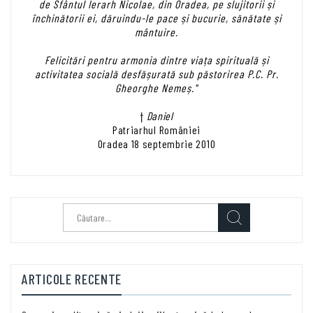
de Sfântul Ierarh Nicolae, din Oradea, pe slujitorii și
închinătorii ei, dăruindu-le pace și bucurie, sănătate și
mântuire.
Felicitări pentru armonia dintre viața spirituală și
activitatea socială desfășurată sub păstorirea P.C. Pr.
Gheorghe Nemeș."
†
Daniel
Patriarhul României
Oradea 18 septembrie 2010
Caută
după:
ARTICOLE RECENTE