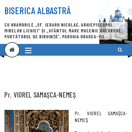
Skip
to
BISERICA ALBASTRĂ
content
CU HRAMURILE „SF. IERARH NICOLAE, ARHIEPISCOPUL
MIRELOR LICHIEI” ȘI „SFÂNTUL MARE MUCENIC GHEORGHE,
PURTĂTORUL DE BIRUINȚĂ”, PAROHIA ORADEA-VII
Pr. VIOREL SAMAŞCA-NEMEŞ
Pr. VIOREL SAMAŞCA-
NEMEŞ