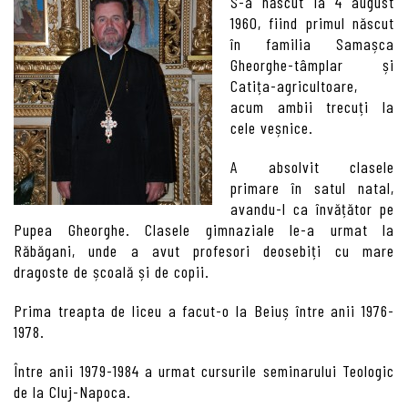
S-a născut la 4 august
1960, fiind primul născut
în familia Samașca
Gheorghe-tâmplar și
Catița-agricultoare,
acum ambii trecuți la
cele veșnice.
A absolvit clasele
primare în satul natal,
avandu-l ca învățător pe
Pupea Gheorghe. Clasele gimnaziale le-a urmat la
Răbăgani, unde a avut profesori deosebiți cu mare
dragoste de școală și de copii.
Prima treapta de liceu a facut-o la Beiuș între anii 1976-
1978.
Între anii 1979-1984 a urmat cursurile seminarului Teologic
de la Cluj-Napoca.