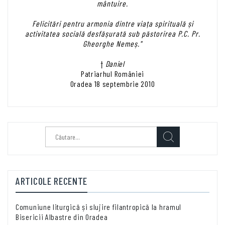
mântuire.
Felicitări pentru armonia dintre viața spirituală și
activitatea socială desfășurată sub păstorirea P.C. Pr.
Gheorghe Nemeș."
†
Daniel
Patriarhul României
Oradea 18 septembrie 2010
Caută
după:
ARTICOLE RECENTE
Comuniune liturgică și slujire filantropică la hramul
Bisericii Albastre din Oradea