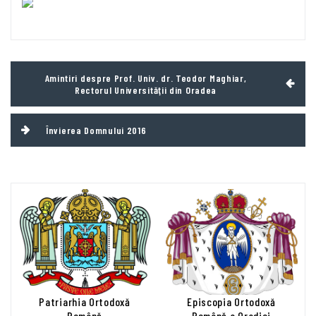
Navigare
Amintiri despre Prof. Univ. dr. Teodor Maghiar,
în
Rectorul Universităţii din Oradea
articole
Învierea Domnului 2016
Patriarhia Ortodoxă
Episcopia Ortodoxă
Română
Română a Oradiei