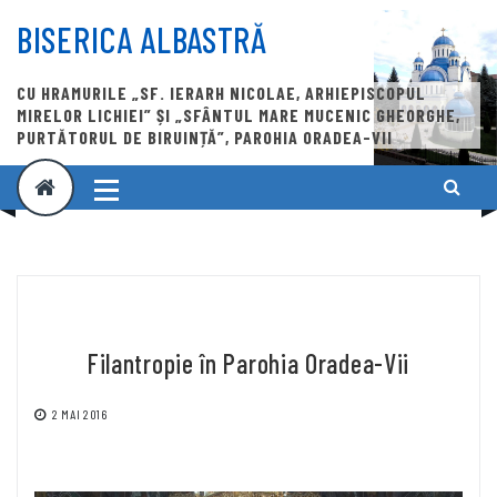
Skip
to
BISERICA ALBASTRĂ
content
CU HRAMURILE „SF. IERARH NICOLAE, ARHIEPISCOPUL
MIRELOR LICHIEI” ȘI „SFÂNTUL MARE MUCENIC GHEORGHE,
PURTĂTORUL DE BIRUINȚĂ”, PAROHIA ORADEA-VII
Filantropie în Parohia Oradea-Vii
2 MAI 2016