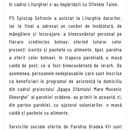
în cadrul Liturghiei s-au împărtășit cu Sfintele Taine.
PS Episcop Sofronie a asistat la Liturghia darurilor,
iar la final a adresat un cuvânt de învă­țătură, de
mângâiere și încurajare, a binecuvântat personal pe
fiecare credincios bolnav, oferind tuturor celor
prezenți iconițe și pachete cu alimente. Apoi, parohia
a oferit celor bolnavi, în trapeza parohială, o masă
caldă de post, ce a fost binecuvântată de ierarh. De
asemenea, persoanele nedeplasabile care sunt înscrise
ca beneficiari în programul de asistență la domiciliu
din cadrul proiectului „Agapa Sfântului Mare Mucenic
Gheorghe” al parohiei orădene, au primit în această zi,
din partea parohiei, cu ajutorul voluntarilor, o masă
caldă și pachete cu alimente.
Serviciile sociale oferite de Parohia Oradea-Vii sunt