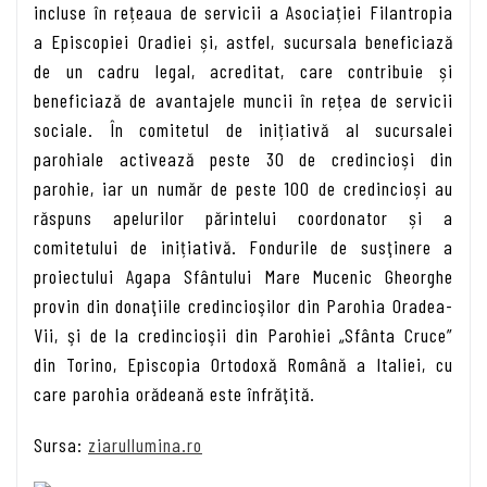
incluse în rețeaua de servicii a Aso­ciației Filantropia
a Episcopiei Oradiei și, astfel, sucursala beneficiază
de un cadru legal, acreditat, care contribuie și
beneficiază de avantajele muncii în rețea de servicii
sociale. În comitetul de inițiativă al sucursalei
parohiale activează peste 30 de credincioși din
parohie, iar un număr de peste 100 de credincioși au
răspuns apelurilor părintelui coordonator și a
comitetului de inițiativă. Fondurile de susţinere a
proiectului Agapa Sfântului Mare Mucenic Gheorghe
provin din donaţiile credincioşilor din Parohia Oradea-
Vii, şi de la credincioşii din Parohiei „Sfânta Cruce”
din Torino, Episcopia Ortodoxă Română a Italiei, cu
care parohia orădeană este înfrăţită.
Sursa:
ziarullumina.ro