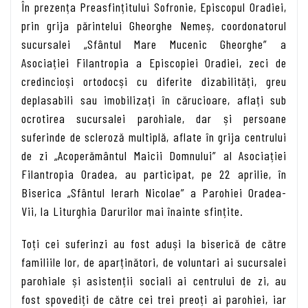
În prezența Preasfin­țitului Sofronie, Episcopul Oradiei,
prin grija părintelui Gheorghe Nemeș, coordonatorul
sucursalei „Sfântul Mare Mucenic Gheorghe” a
Asociației Filantropia a Episcopiei Oradiei, zeci de
credincioși ortodocși cu diferite dizabilități, greu
deplasabili sau imobilizați în cărucioare, aflați sub
ocrotirea sucursalei parohiale, dar și persoane
suferinde de scleroză multiplă, aflate în grija centrului
de zi „Acoperământul Maicii Domnului” al Asociației
Filantropia Oradea, au participat, pe 22 aprilie, în
Biserica „Sfântul Ierarh Nicolae” a Parohiei Oradea-
Vii, la Liturghia Darurilor mai înainte sfințite.
Toți cei suferinzi au fost aduși la biserică de către
familiile lor, de aparținători, de voluntari ai sucursalei
parohiale și asistenții sociali ai centrului de zi, au
fost spovediți de către cei trei preoți ai parohiei, iar