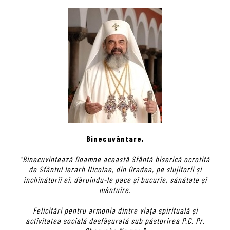
Binecuvântare,
"Binecuvintează Doamne această Sfântă biserică ocrotită
de Sfântul Ierarh Nicolae, din Oradea, pe slujitorii și
închinătorii ei, dăruindu-le pace și bucurie, sănătate și
mântuire.
Felicitări pentru armonia dintre viața spirituală și
activitatea socială desfășurată sub păstorirea P.C. Pr.