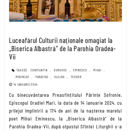
Luceafărul Culturii naționale omagiat la
„Biserica Albastră” de la Parohia Oradea-
Vii
TAGGED
CONSTANTIN
,
DURGHEU
,
EMINESCU
,
MIHAI
,
MOSINCAT
,
PARASTAS
,
SLUJBA
,
TEODOR
14 IANUARIE 2024
Cu binecuvântarea Preasfințitului Părinte Sofronie,
Episcopul Oradiei Mari, la data de 14 ianuarie 2024, cu
prilejul împlinirii a 174 de ani de la nașterea marelui
poet Mihai Eminescu, la „Biserica Albastră” de la
Parohia Oradea-Vii, după otpustul Sfintei Liturghii s-a