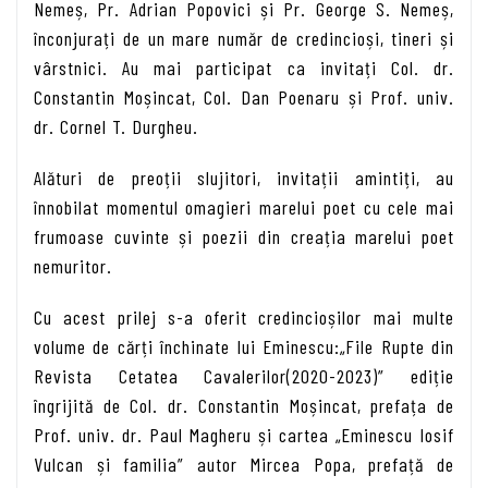
Nemeș, Pr. Adrian Popovici și Pr. George S. Nemeș,
înconjurați de un mare număr de credincioși, tineri și
vârstnici. Au mai participat ca invitați Col. dr.
Constantin Moșincat, Col. Dan Poenaru și Prof. univ.
dr. Cornel T. Durgheu.
Alături de preoții slujitori, invitații amintiți, au
înnobilat momentul omagieri marelui poet cu cele mai
frumoase cuvinte și poezii din creația marelui poet
nemuritor.
Cu acest prilej s-a oferit credincioșilor mai multe
volume de cărți închinate lui Eminescu:„File Rupte din
Revista Cetatea Cavalerilor(2020-2023)” ediție
îngrijită de Col. dr. Constantin Moșincat, prefața de
Prof. univ. dr. Paul Magheru și cartea „Eminescu Iosif
Vulcan și familia” autor Mircea Popa, prefață de