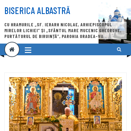
Skip
to
BISERICA ALBASTRĂ
content
CU HRAMURILE „SF. IERARH NICOLAE, ARHIEPISCOPUL
MIRELOR LICHIEI” ȘI „SFÂNTUL MARE MUCENIC GHEORGHE,
PURTĂTORUL DE BIRUINȚĂ”, PAROHIA ORADEA-VII