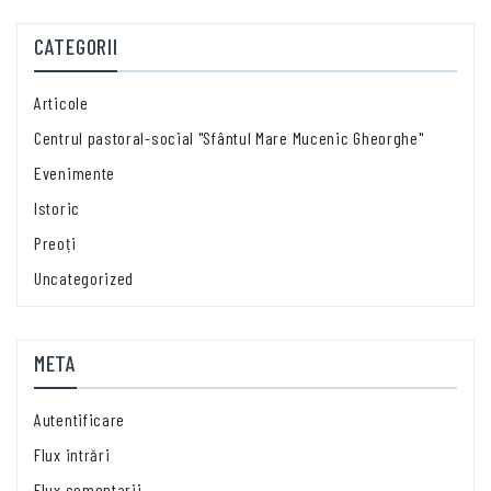
CATEGORII
Articole
Centrul pastoral-social "Sfântul Mare Mucenic Gheorghe"
Evenimente
Istoric
Preoți
Uncategorized
META
Autentificare
Flux intrări
Flux comentarii