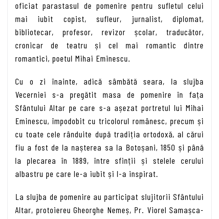
oficiat parastasul de pomenire pentru sufletul celui
mai iubit copist, sufleur, jurnalist, diplomat,
bibliotecar, profesor, revizor școlar, traducător,
cronicar de teatru și cel mai romantic dintre
romantici, poetul Mihai Eminescu.
Cu o zi înainte, adică sâmbătă seara, la slujba
Vecerniei s-a pregătit masa de pomenire în fața
Sfântului Altar pe care s-a așezat portretul lui Mihai
Eminescu, împodobit cu tricolorul românesc, precum și
cu toate cele rânduite după tradiția ortodoxă, al cărui
fiu a fost de la nașterea sa la Botoșani, 1850 și până
la plecarea în 1889, între sfinții și stelele cerului
albastru pe care le-a iubit și l-a inspirat.
La slujba de pomenire au participat slujitorii Sfântului
Altar, protoiereu Gheorghe Nemeș, Pr. Viorel Samașca-