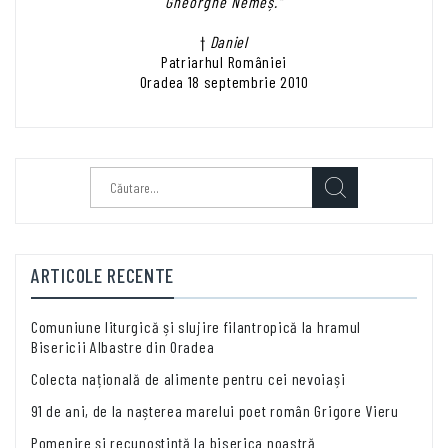
Gheorghe Nemeș."
†
Daniel
Patriarhul României
Oradea 18 septembrie 2010
Caută
după:
ARTICOLE RECENTE
Comuniune liturgică și slujire filantropică la hramul
Bisericii Albastre din Oradea
Colecta națională de alimente pentru cei nevoiași
91 de ani, de la nașterea marelui poet român Grigore Vieru
Pomenire și recunoștință la biserica noastră