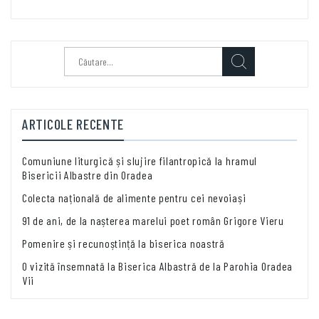
Caută
după:
ARTICOLE RECENTE
Comuniune liturgică și slujire filantropică la hramul
Bisericii Albastre din Oradea
Colecta națională de alimente pentru cei nevoiași
91 de ani, de la nașterea marelui poet român Grigore Vieru
Pomenire și recunoștință la biserica noastră
O vizită însemnată la Biserica Albastră de la Parohia Oradea
Vii