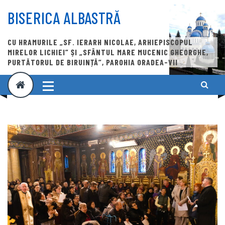
Skip
to
BISERICA ALBASTRĂ
content
CU HRAMURILE „SF. IERARH NICOLAE, ARHIEPISCOPUL
MIRELOR LICHIEI” ȘI „SFÂNTUL MARE MUCENIC GHEORGHE,
PURTĂTORUL DE BIRUINȚĂ”, PAROHIA ORADEA-VII