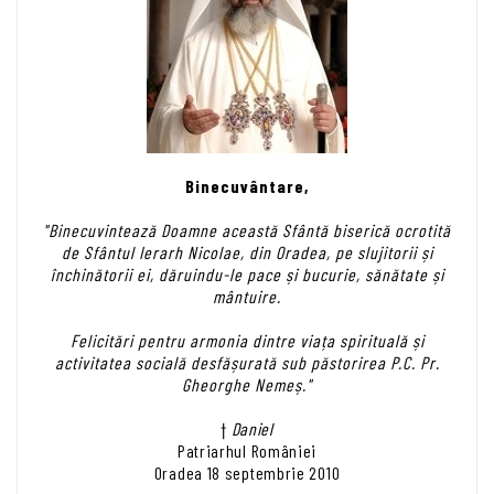
Binecuvântare,
"Binecuvintează Doamne această Sfântă biserică ocrotită
de Sfântul Ierarh Nicolae, din Oradea, pe slujitorii și
închinătorii ei, dăruindu-le pace și bucurie, sănătate și
mântuire.
Felicitări pentru armonia dintre viața spirituală și
activitatea socială desfășurată sub păstorirea P.C. Pr.
Gheorghe Nemeș."
†
Daniel
Patriarhul României
Oradea 18 septembrie 2010