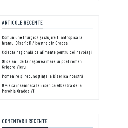
ARTICOLE RECENTE
Comuniune liturgică și slujire filantropică la
hramul Bisericii Albastre din Oradea
Colecta națională de alimente pentru cei nevoiași
91 de ani, de la nașterea marelui poet român
Grigore Vieru
Pomenire și recunoștință la biserica noastră
O vizită însemnată la Biserica Albastră de la
Parohia Oradea Vii
COMENTARII RECENTE