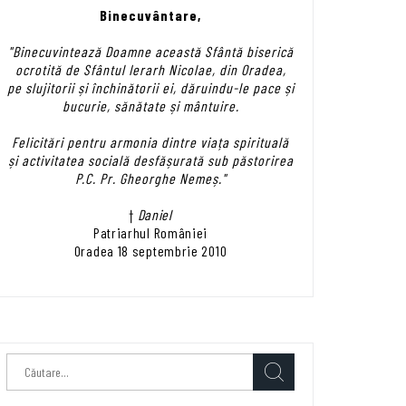
Binecuvântare,
"Binecuvintează Doamne această Sfântă biserică
ocrotită de Sfântul Ierarh Nicolae, din Oradea,
pe slujitorii și închinătorii ei, dăruindu-le pace și
bucurie, sănătate și mântuire.
Felicitări pentru armonia dintre viața spirituală
și activitatea socială desfășurată sub păstorirea
P.C. Pr. Gheorghe Nemeș."
†
Daniel
Patriarhul României
Oradea 18 septembrie 2010
Caută
după: