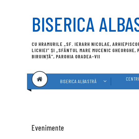
Skip
to
BISERICA ALBA
content
CU HRAMURILE „SF. IERARH NICOLAE, ARHIEPISC
LICHIEI” ȘI „SFÂNTUL MARE MUCENIC GHEORGHE,
BIRUINȚĂ”, PAROHIA ORADEA-VII
CENTRU
BISERICA ALBASTRĂ
Evenimente