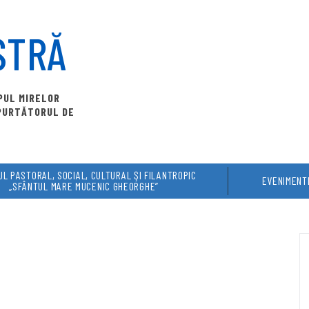
STRĂ
OPUL MIRELOR
 PURTĂTORUL DE
L PASTORAL, SOCIAL, CULTURAL ŞI FILANTROPIC
EVENIMENT
„SFÂNTUL MARE MUCENIC GHEORGHE”